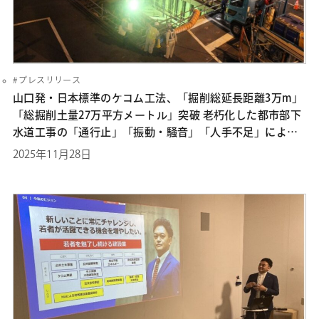
プレスリリース
山口発・日本標準のケコム工法、「掘削総延長距離3万m」
「総掘削⼟量27万平方メートル」突破 老朽化した都市部下
水道工事の「通行止」「振動・騒音」「人手不足」による
短納期化ニーズに対応し、市場シェア1位
2025年11月28日