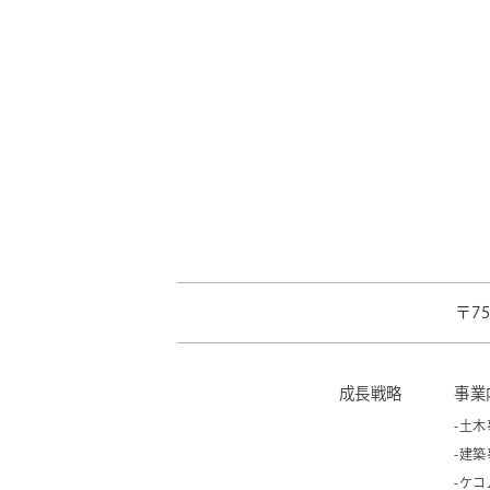
〒7
成長戦略
事業
-土木
-建築
-ケ