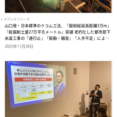
プレスリリース
山口発・日本標準のケコム工法、「掘削総延長距離3万m」
「総掘削⼟量27万平方メートル」突破 老朽化した都市部下
水道工事の「通行止」「振動・騒音」「人手不足」による
短納期化ニーズに対応し、市場シェア1位
2025年11月28日