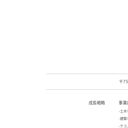
〒7
成長戦略
事業
-土木
-建築
-ケ